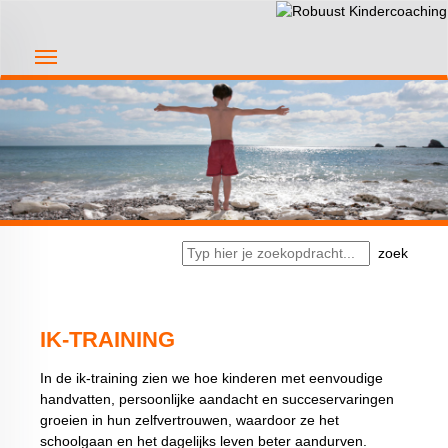
ROBUUST
HOOFDMENU
KINDERCOACHING
home
ik-training
coaches
praktisch
zoek
contact
IK-TRAINING
In de ik-training zien we hoe kinderen met eenvoudige
handvatten, persoonlijke aandacht en succeservaringen
groeien in hun zelfvertrouwen, waardoor ze het
schoolgaan en het dagelijks leven beter aandurven.